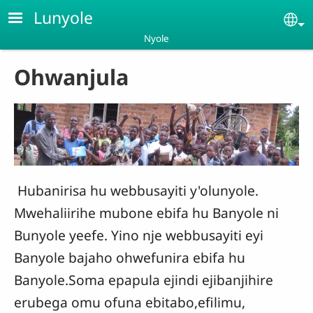
Skip to main content
Lunyole
Se
Nyole
Ohwanjula
Hubanirisa hu webbusayiti y'olunyole.
Mwehaliirihe mubone ebifa hu Banyole ni
Bunyole yeefe. Yino nje webbusayiti eyi
Banyole bajaho ohwefunira ebifa hu
Banyole.Soma epapula ejindi ejibanjihire
erubega omu ofuna ebitabo,efilimu,