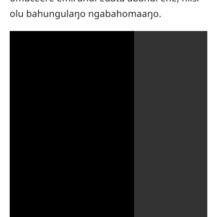
olu bahungulaŋo ngabahomaaŋo.