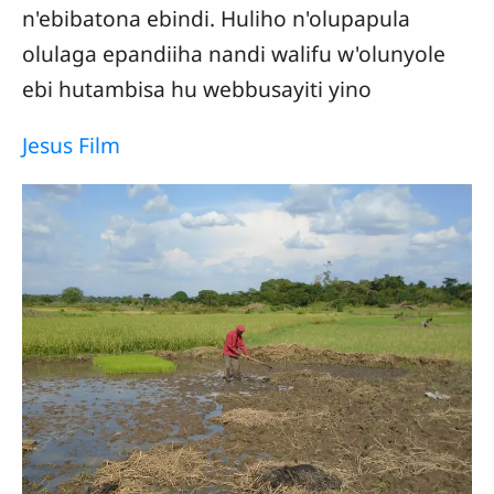
n'ebibatona ebindi. Huliho n'olupapula
olulaga epandiiha nandi walifu w'olunyole
ebi hutambisa hu webbusayiti yino
Jesus Film