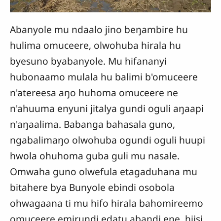
Abanyole mu ndaalo jino beŋambire hu
hulima omuceere, olwohuba hirala hu
byesuno byabanyole. Mu hifananyi
hubonaamo mulala hu balimi b'omuceere
n'atereesa aŋo huhoma omuceere ne
n'ahuuma enyuni jitalya gundi oguli aŋaapi
n'aŋaalima. Babanga bahasala guno,
ngabalimaŋo olwohuba ogundi oguli huupi
hwola ohuhoma guba guli mu nasale.
Omwaha guno olwefula etagaduhana mu
bitahere bya Bunyole ebindi osobola
ohwagaana ti mu hifo hirala bahomireemo
omuceere emirundi edatu abandi ene, hiisi